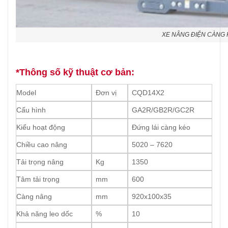
XE NÂNG ĐIỆN CÀNG 
*Thông số kỹ thuật cơ bản:
Model
Đơn vị
CQD14X2
Cấu hình
GA2R/GB2R/GC2R
Kiểu hoạt động
Đứng lái càng kéo
Chiều cao nâng
5020 – 7620
Tải trọng nâng
Kg
1350
Tâm tải trọng
mm
600
Càng nâng
mm
920x100x35
Khả năng leo dốc
%
10