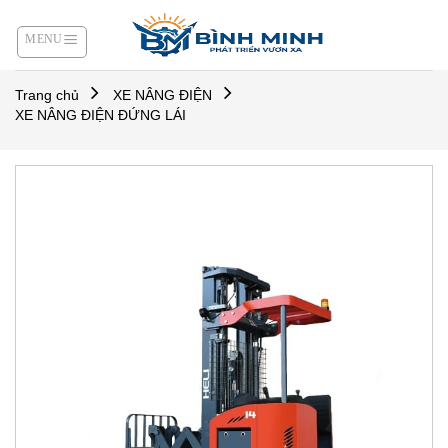
Skip
to
content
Trang chủ
XE NÂNG ĐIỆN
XE NÂNG ĐIỆN ĐỨNG LÁI