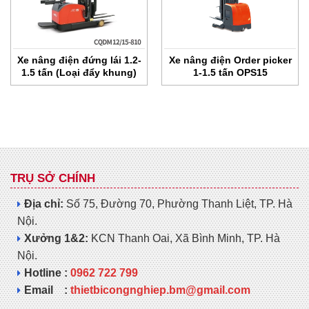
Xe nâng điện đứng lái 1.2-
Xe nâng điện Order picker
1.5 tấn (Loại đẩy khung)
1-1.5 tấn OPS15
TRỤ SỞ CHÍNH
Địa chỉ:
Số 75, Đường 70, Phường Thanh Liệt, TP. Hà
Nội.
Xưởng 1&2:
KCN Thanh Oai, Xã Bình Minh, TP. Hà
Nội.
Hotline :
0962 722 799
Email :
thietbicongnghiep.bm@gmail.com