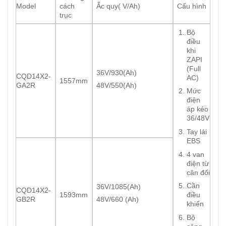
Model
cách
Ắc quy( V/Ah)
Cấu hình
trục
Bộ
điều
khi
ZAPI
(Full
36V/930(Ah)
CQD14X2-
AC)
1557mm
GA2R
48V/550(Ah)
Mức
điện
áp kéo
36/48V
Tay lái
EBS
4 van
điện từ
cân đối
Cần
36V/1085(Ah)
CQD14X2-
1593mm
điều
GB2R
48V/660 (Ah)
khiển
Bộ