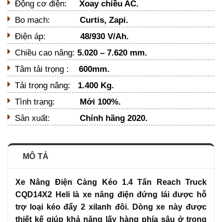
Động cơ điện:
Xoay chiều AC.
Bo mạch:
Curtis, Zapi.
Điện áp:
48/930 V/Ah.
Chiều cao nâng:
5.020 – 7.620 mm.
Tâm tải trọng :
600mm.
Tải trọng nâng:
1.400 Kg.
Tình trạng:
Mới 100%.
Sản xuất:
Chính hãng 2020.
MÔ TẢ
Xe Nâng Điện Càng Kéo 1.4 Tấn Reach Truck
CQD14X2 Heli là xe nâng điện đứng lái được hỗ
trợ loại kéo đẩy 2 xilanh đôi. Dòng xe này được
thiết kế giúp khả năng lấy hàng phía sâu ở trong