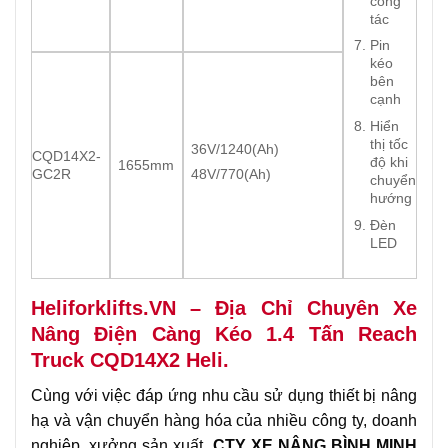
công
tác
Pin
kéo
bên
cạnh
Hiển
thị tốc
36V/1240(Ah)
CQD14X2-
độ khi
1655mm
GC2R
48V/770(Ah)
chuyển
hướng
Đèn
LED
Heliforklifts.VN – Địa Chỉ Chuyên Xe
Nâng Điện Càng Kéo 1.4 Tấn Reach
Truck CQD14X2 Heli.
Cùng với việc đáp ứng nhu cầu sử dụng thiết bị nâng
hạ và vận chuyển hàng hóa của nhiều công ty, doanh
nghiệp, xưởng sản xuất.
CTY XE NÂNG BÌNH MINH