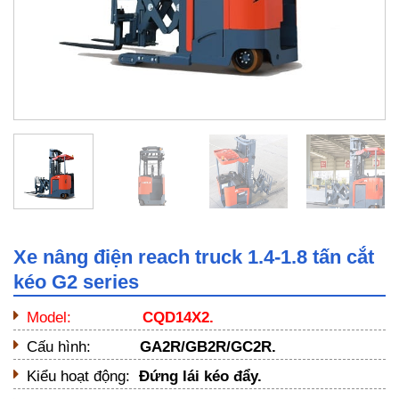
Xe nâng điện reach truck 1.4-1.8 tấn cắt
kéo G2 series
Model:
CQD14X2.
Cấu hình:
GA2R/GB2R/GC2R.
Kiểu hoạt động:
Đứng lái kéo đẩy.