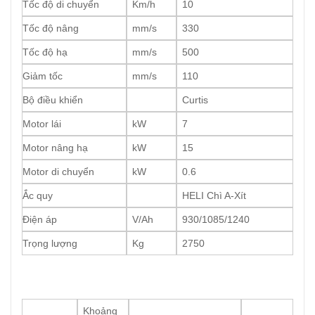
Tốc độ di chuyển
Km/h
10
Tốc độ nâng
mm/s
330
Tốc độ hạ
mm/s
500
Giảm tốc
mm/s
110
Bộ điều khiển
Curtis
Motor lái
kW
7
Motor nâng hạ
kW
15
Motor di chuyển
kW
0.6
Ắc quy
HELI Chì A-Xít
Điện áp
V/Ah
930/1085/1240
Trọng lượng
Kg
2750
Khoảng