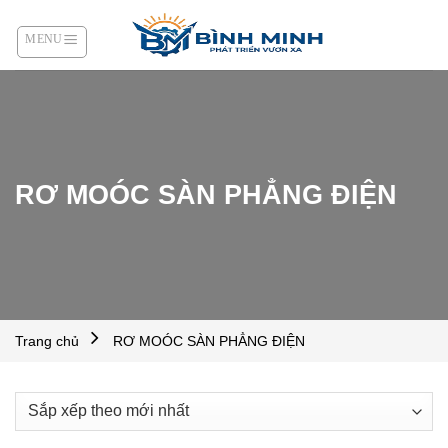
Skip
to
content
RƠ MOÓC SÀN PHẲNG ĐIỆN
Trang chủ
RƠ MOÓC SÀN PHẲNG ĐIỆN