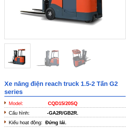
Xe nâng điện reach truck 1.5-2 Tấn G2
series
Model:
CQD15/20SQ
Cấu hình:
-GA2R/GB2R.
Kiểu hoạt động:
Đứng lái.