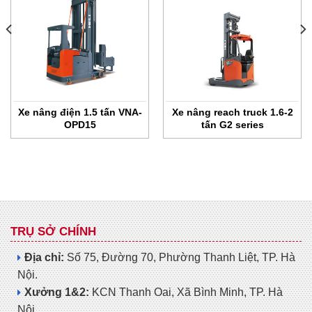
Xe nâng điện 1.5 tấn VNA-
Xe nâng reach truck 1.6-2
OPD15
tấn G2 series
TRỤ SỞ CHÍNH
Địa chỉ:
Số 75, Đường 70, Phường Thanh Liệt, TP. Hà
Nội.
Xưởng 1&2:
KCN Thanh Oai, Xã Bình Minh, TP. Hà
Nội.