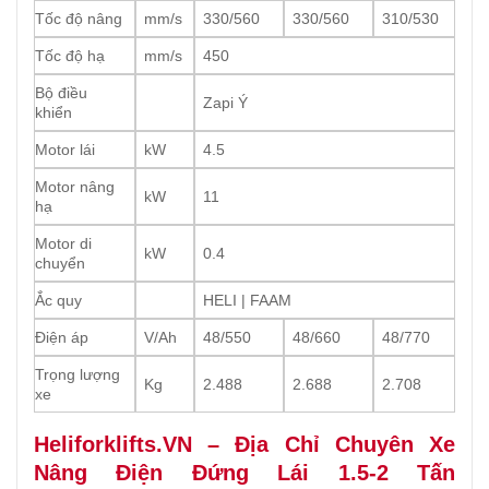
Tốc độ nâng
mm/s
330/560
330/560
310/530
Tốc độ hạ
mm/s
450
Bộ điều
Zapi Ý
khiển
Motor lái
kW
4.5
Motor nâng
kW
11
hạ
Motor di
kW
0.4
chuyển
Ắc quy
HELI | FAAM
Điện áp
V/Ah
48/550
48/660
48/770
Trọng lượng
Kg
2.488
2.688
2.708
xe
Heliforklifts.VN – Địa Chỉ Chuyên Xe
Nâng Điện Đứng Lái 1.5-2 Tấn