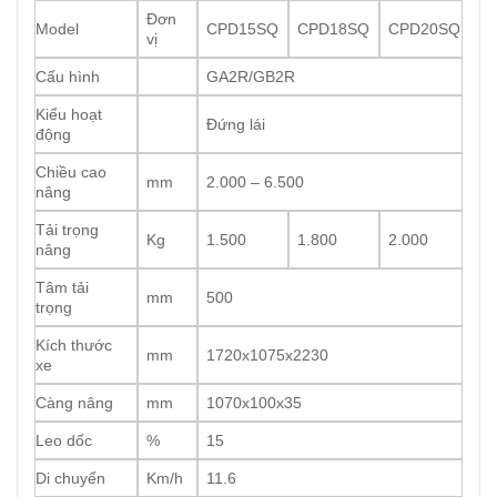
Đơn
Model
CPD15SQ
CPD18SQ
CPD20SQ
vị
Cấu hình
GA2R/GB2R
Kiểu hoạt
Đứng lái
động
Chiều cao
mm
2.000 – 6.500
nâng
Tải trọng
Kg
1.500
1.800
2.000
nâng
Tâm tải
mm
500
trọng
Kích thước
mm
1720x1075x2230
xe
Càng nâng
mm
1070x100x35
Leo dốc
%
15
Di chuyển
Km/h
11.6