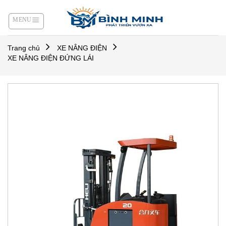
Skip
to
content
Trang chủ
XE NÂNG ĐIỆN
XE NÂNG ĐIỆN ĐỨNG LÁI