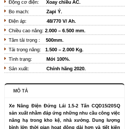
Động cơ điện:
Xoay chiều AC.
Bo mạch:
Zapi Ý.
Điện áp:
48/770 V/ Ah.
Chiều cao nâng:
2.000 – 6.500 mm.
Tâm tải trọng :
500mm.
Tải trọng nâng:
1.500 – 2.000 Kg.
Tình trạng:
Mới 100%.
Sản xuất:
Chính hãng 2020.
MÔ TẢ
Xe Nâng Điện Đứng Lái 1.5-2 Tấn CQD15/20SQ
sản xuất nhằm đáp ứng những nhu cầu công việc
nâng hạ trong kho kệ, nhà xưởng. Dung lượng
bình lớn thời gian hoạt động dài hơn và tiết kiện