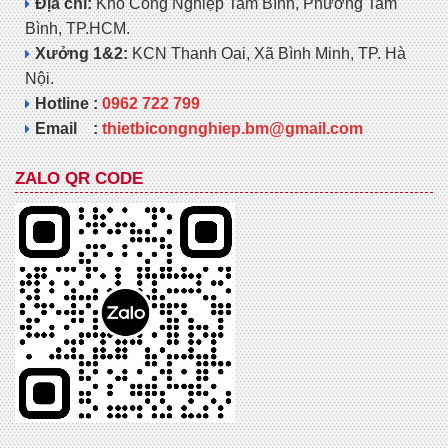
Địa chỉ:
Kho Công Nghiệp Tam Bình, Phường Tam
Bình, TP.HCM.
Xưởng 1&2:
KCN Thanh Oai, Xã Bình Minh, TP. Hà
Nội.
Hotline :
0962 722 799
Email :
thietbicongnghiep.bm@gmail.com
ZALO QR CODE