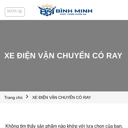
Skip
to
content
XE ĐIỆN VẬN CHUYỂN CÓ RAY
Trang chủ
XE ĐIỆN VẬN CHUYỂN CÓ RAY
Không tìm thấy sản phẩm nào khớp với lựa chọn của bạn.