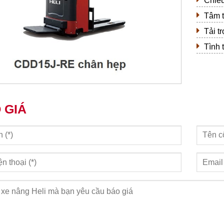
Chiều
Tâm 
Tải t
Tình 
 GIÁ