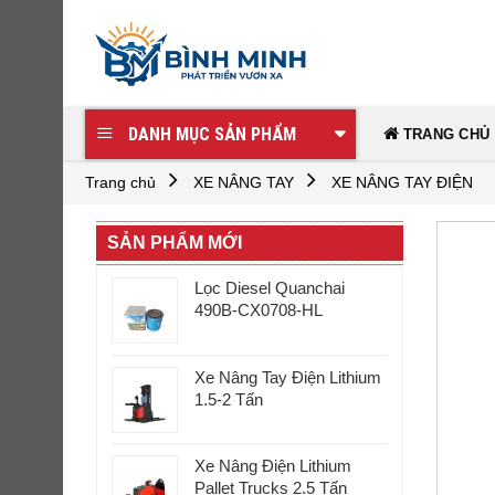
Skip
to
content
DANH MỤC SẢN PHẨM
TRANG CHỦ
Trang chủ
XE NÂNG TAY
XE NÂNG TAY ĐIỆN
SẢN PHẨM MỚI
Lọc Diesel Quanchai
490B-CX0708-HL
Xe Nâng Tay Điện Lithium
1.5-2 Tấn
Xe Nâng Điện Lithium
Pallet Trucks 2.5 Tấn