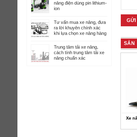
nâng điện dùng pin lithium-
ion
Tư vấn mua xe nâng, đưa
ra lời khuyên chính xác
khi lựa chọn xe nâng hàng
SẢN 
Trung tâm tải xe nâng,
cách tính trung tâm tải xe
nâng chuẩn xác
nâng tay điện buồng
Xe nâng tay điện 2 tấn nhà
Xe nâ
đứng 2 Tấn
kho