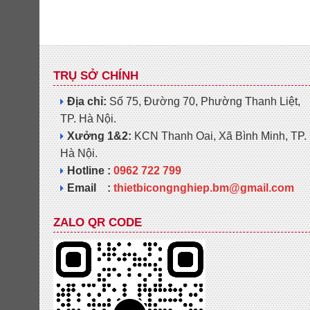
TRỤ SỞ CHÍNH
Địa chỉ:
Số 75, Đường 70, Phường Thanh Liệt,
TP. Hà Nội.
Xưởng 1&2:
KCN Thanh Oai, Xã Bình Minh, TP.
Hà Nội.
Hotline :
0962 722 799
Email :
thietbicongnghiep.bm@gmail.com
ZALO QR CODE