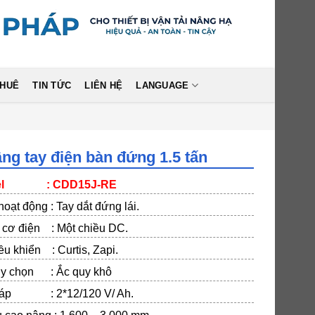
THUÊ
TIN TỨC
LIÊN HỆ
LANGUAGE
ng tay điện bàn đứng 1.5 tấn
el : CDD15J-RE
hoạt động : Tay dắt đứng lái.
cơ điện : Một chiều DC.
ều khiển : Curtis, Zapi.
uy chọn : Ắc quy khô
 áp : 2*12/120 V/ Ah.