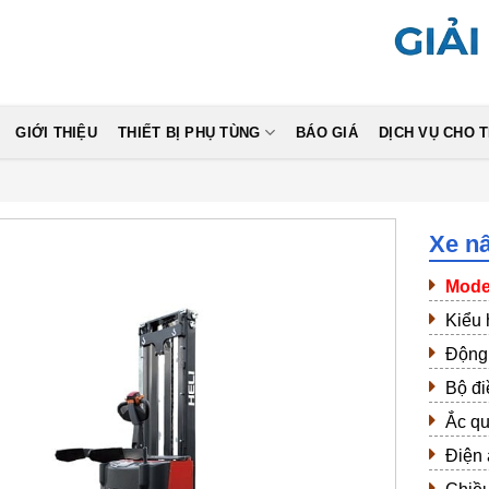
GIỚI THIỆU
THIẾT BỊ PHỤ TÙNG
BÁO GIÁ
DỊCH VỤ CHO 
Xe nâ
Mod
Kiểu 
Động 
Bộ đi
Ắc q
Điện