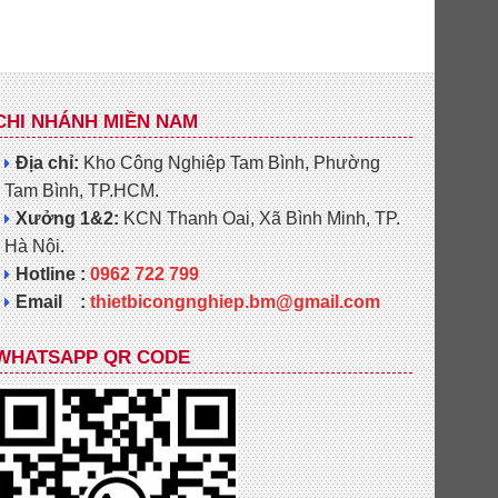
CHI NHÁNH MIỀN NAM
Địa chỉ:
Kho Công Nghiệp Tam Bình, Phường
Tam Bình, TP.HCM.
Xưởng 1&2:
KCN Thanh Oai, Xã Bình Minh, TP.
Hà Nội.
Hotline :
0962 722 799
Email :
thietbicongnghiep.bm@gmail.com
WHATSAPP QR CODE