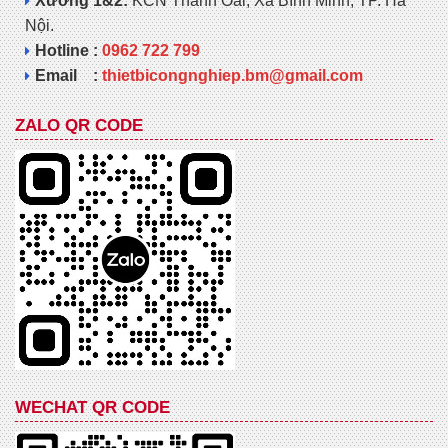
Xưởng 1&2:
KCN Thanh Oai, Xã Bình Minh, TP. Hà
Nội.
Hotline :
0962 722 799
Email :
thietbicongnghiep.bm@gmail.com
ZALO QR CODE
WECHAT QR CODE