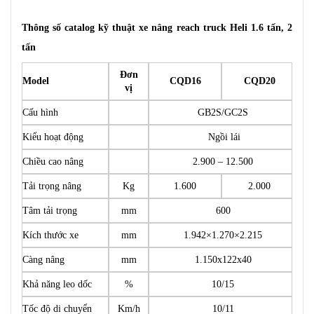
Thông số catalog kỹ thuật xe nâng reach truck Heli 1.6 tấn, 2
tấn
Đơn
Model
CQD16
CQD20
vị
Cấu hình
GB2S/GC2S
Kiểu hoạt động
Ngồi lái
Chiều cao nâng
2.900 – 12.500
Tải trọng nâng
Kg
1.600
2.000
Tâm tải trọng
mm
600
Kích thước xe
mm
1.942×1.270×2.215
Càng nâng
mm
1.150x122x40
Khả năng leo dốc
%
10/15
Tốc độ di chuyển
Km/h
10/11