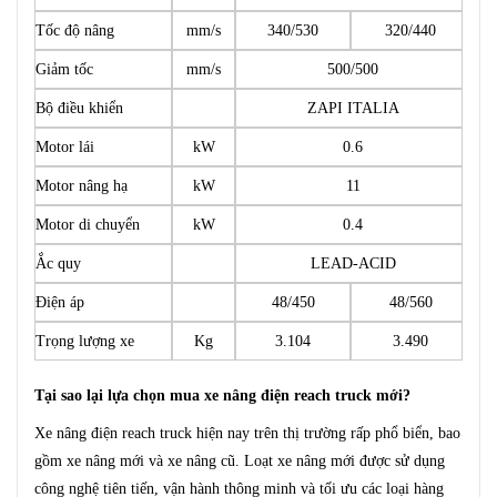
Tốc độ nâng
mm/s
340/530
320/440
Giảm tốc
mm/s
500/500
Bộ điều khiển
ZAPI ITALIA
Motor lái
kW
0.6
Motor nâng hạ
kW
11
Motor di chuyển
kW
0.4
Ắc quy
LEAD-ACID
Điện áp
48/450
48/560
Trọng lượng xe
Kg
3.104
3.490
Tại sao lại lựa chọn mua xe nâng điện reach truck mới?
Xe nâng điện reach truck hiện nay trên thị trường rấp phổ biển, bao
gồm xe nâng mới và xe nâng cũ. Loạt xe nâng mới được sử dụng
công nghệ tiên tiến, vận hành thông minh và tối ưu các loại hàng