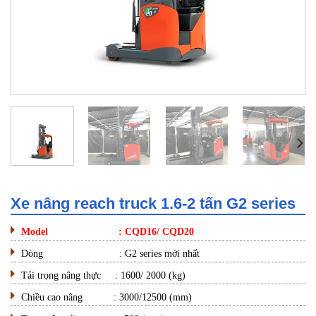
Xe nâng reach truck 1.6-2 tấn G2 series
Model : CQD16/ CQD20
Dòng : G2 series mới nhất
Tải trọng nâng thực : 1600/ 2000 (kg)
Chiều cao nâng : 3000/12500 (mm)