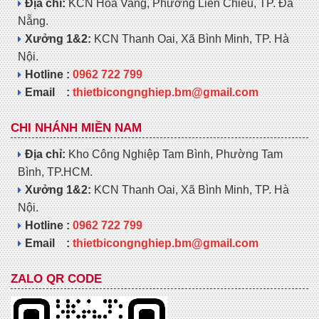
Địa chỉ:
KCN Hòa Vang, Phường Liên Chiểu, TP. Đà
Nẵng.
Xưởng 1&2:
KCN Thanh Oai, Xã Bình Minh, TP. Hà
Nội.
Hotline :
0962 722 799
Email :
thietbicongnghiep.bm@gmail.com
CHI NHÁNH MIỀN NAM
Địa chỉ:
Kho Công Nghiệp Tam Bình, Phường Tam
Bình, TP.HCM.
Xưởng 1&2:
KCN Thanh Oai, Xã Bình Minh, TP. Hà
Nội.
Hotline :
0962 722 799
Email :
thietbicongnghiep.bm@gmail.com
ZALO QR CODE