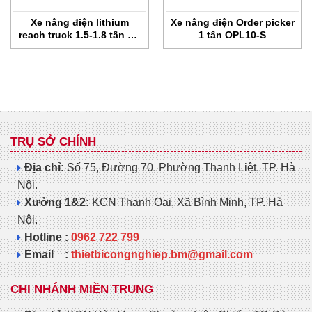
Xe nâng điện lithium
Xe nâng điện Order picker
reach truck 1.5-1.8 tấn G2
1 tấn OPL10-S
series
TRỤ SỞ CHÍNH
Địa chỉ:
Số 75, Đường 70, Phường Thanh Liệt, TP. Hà
Nội.
Xưởng 1&2:
KCN Thanh Oai, Xã Bình Minh, TP. Hà
Nội.
Hotline :
0962 722 799
Email :
thietbicongnghiep.bm@gmail.com
CHI NHÁNH MIỀN TRUNG