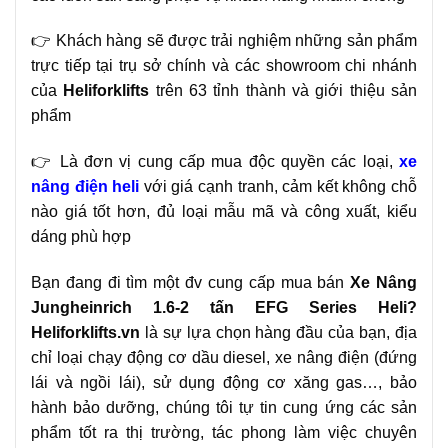
👉 Khách hàng sẽ được trải nghiệm những sản phẩm
trực tiếp tại trụ sở chính và các showroom chi nhánh
của
Heliforklifts
trên 63 tỉnh thành và giới thiệu sản
phẩm
👉 Là đơn vị cung cấp mua độc quyền các loại,
xe
nâng điện heli
với giá cạnh tranh, cảm kết không chỗ
nào giá tốt hơn, đủ loại mẫu mã và công xuất, kiểu
dáng phù hợp
Bạn đang đi tìm một đv cung cấp mua bán
Xe Nâng
Jungheinrich 1.6-2 tấn EFG Series Heli?
Heliforklifts.vn
là sự lựa chọn hàng đầu của bạn, địa
chỉ loại chạy động cơ dầu diesel, xe nâng điện (đứng
lái và ngồi lái), sử dụng động cơ xăng gas…, bảo
hành bảo dưỡng, chúng tôi tự tin cung ứng các sản
phẩm tốt ra thị trường, tác phong làm việc chuyên