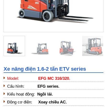
Xe nâng điện 1.6-2 tấn ETV series
Model:
EFG MC 316/320.
Cấu hình:
EFG series.
Kiểu hoạt động:
Ngồi lái.
Động cơ điện:
Xoay chiều AC.