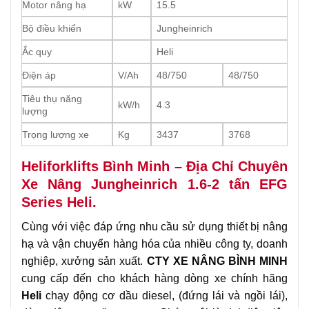
Motor nâng hạ
kW
15.5
Bộ điều khiển
Jungheinrich
Ắc quy
Heli
Điện áp
V/Ah
48/750
48/750
Tiêu thụ năng
kW/h
4.3
lượng
Trọng lượng xe
Kg
3437
3768
Heliforklifts Bình Minh – Địa Chỉ Chuyên
Xe Nâng Jungheinrich 1.6-2 tấn EFG
Series Heli.
Cùng với việc đáp ứng nhu cầu sử dụng thiết bị nâng
hạ và vận chuyển hàng hóa của nhiều công ty, doanh
nghiệp, xưởng sản xuất.
CTY XE NÂNG BÌNH MINH
cung cấp đến cho khách hàng dòng xe chính hãng
Heli
chạy động cơ dầu diesel, (đứng lái và ngồi lái),