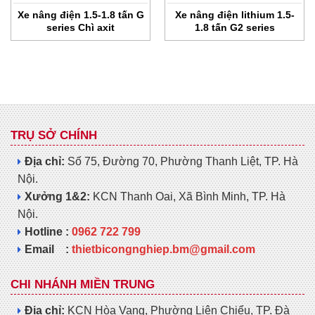
Xe nâng điện 1.5-1.8 tấn G
Xe nâng điện lithium 1.5-
series Chì axit
1.8 tấn G2 series
TRỤ SỞ CHÍNH
Địa chỉ:
Số 75, Đường 70, Phường Thanh Liệt, TP. Hà
Nội.
Xưởng 1&2:
KCN Thanh Oai, Xã Bình Minh, TP. Hà
Nội.
Hotline :
0962 722 799
Email :
thietbicongnghiep.bm@gmail.com
CHI NHÁNH MIỀN TRUNG
Địa chỉ:
KCN Hòa Vang, Phường Liên Chiểu, TP. Đà