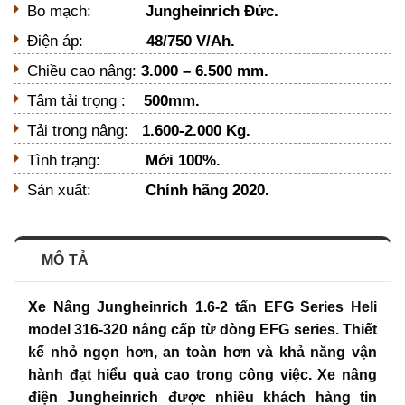
Bo mạch:
Jungheinrich Đức.
Điện áp:
48/750 V/Ah.
Chiều cao nâng:
3.000 – 6.500 mm.
Tâm tải trọng :
500mm.
Tải trọng nâng:
1.600-2.000 Kg.
Tình trạng:
Mới 100%.
Sản xuất:
Chính hãng 2020.
MÔ TẢ
Xe Nâng Jungheinrich 1.6-2 tấn EFG Series Heli
model 316-320 nâng cấp từ dòng EFG series. Thiết
kế nhỏ ngọn hơn, an toàn hơn và khả năng vận
hành đạt hiểu quả cao trong công việc. Xe nâng
điện Jungheinrich được nhiều khách hàng tin