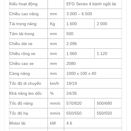
Kiểu hoạt động
EFG Series 4 bánh ngồi lái
Chiều cao nâng
mm
3.000 – 6.500
Tải trọng nâng
Kg
1.600
2.000
Tâm tải trọng
mm
500
Chiều dài xe
mm
2.096
Chiều rộng xe
mm
1.060
1.120
Chiều cao xe
mm
2080
Càng nâng
mm
1000 x 100 x 40
Tốc độ di chuyển
km/h
19/19
Khả năng leo dốc
%
24/35
Tốc độ nâng
mm/s
570/820
500/680
Tốc độ hạ
mm/s
550/550
550/550
Motor lái
kW
4.6