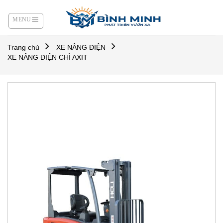
Skip
to
content
Trang chủ
XE NÂNG ĐIỆN
XE NÂNG ĐIỆN CHÌ AXIT