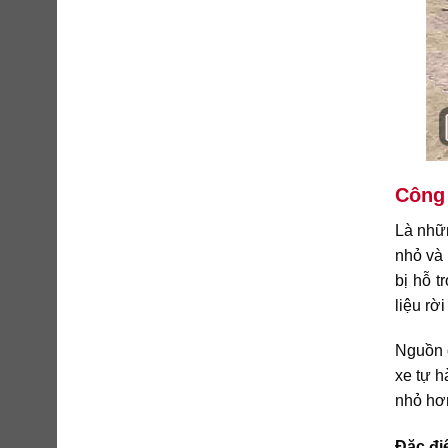
Công 
Là nhữ
nhỏ và 
bị hỗ 
liệu rờ
Nguồn 
xe tự h
nhỏ hơn
Đặc đi