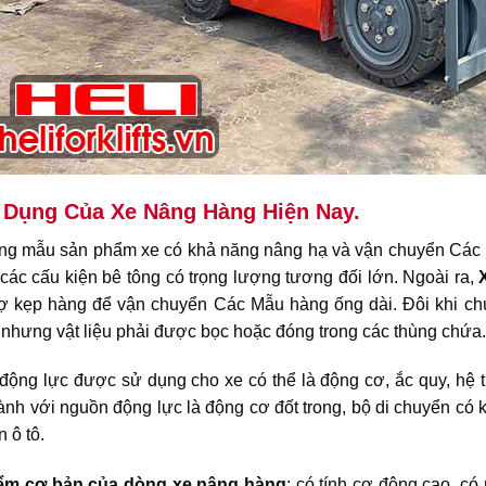
Dụng Của Xe Nâng Hàng Hiện Nay.
ng mẫu sản phẩm xe có khả năng nâng hạ và vận chuyển Các M
các cấu kiện bê tông có trọng lượng tương đối lớn. Ngoài ra,
trợ kẹp hàng để vận chuyển Các Mẫu hàng ống dài. Đôi khi ch
i nhưng vật liệu phải được bọc hoặc đóng trong các thùng chứa.
động lực được sử dụng cho xe có thể là động cơ, ắc quy, hệ 
ành với nguồn động lực là động cơ đốt trong, bộ di chuyển có 
 ô tô.
ểm cơ bản của dòng xe nâng hàng
: có tính cơ động cao, c