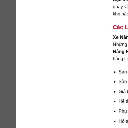
quay v
kho hà
Các L
Xe Nân
Những d
Nâng 
hàng ti
Sản 
Sản 
Giá 
Hệ t
Phụ 
Hỗ t