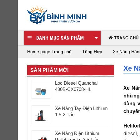
Skip
to
content
DANH MỤC SẢN PHẨM
TRANG CHỦ
Home page
Trang chủ
Tổng Hợp
Xe Nâng Hàng
Xe N
SẢN PHẨM MỚI
Lọc Diesel Quanchai
Xe Nân
490B-CX0708-HL
những 
dàng 
Xe Nâng Tay Điện Lithium
chuyển
1.5-2 Tấn
Helifor
Xe Nâng Điện Lithium
diesel,
Pallet Trucks 2.5 Tấn