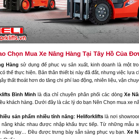
ao Chọn Mua Xe Nâng Hàng Tại Tây Hồ Của Đơn V
ng Hàng
sử dụng để phục vụ sản xuất, kinh doanh là một tr
có thể thực hiện. Bản thân thiết bị này đã đắt, nhưng việc lự
gây thất thoát hơn do tăng chi phí lao động, nhiên liệu, vận ch
klifts Bình Minh
là địa chỉ chuyên phân phối các dòng
Xe Nâ
ều khách hàng. Dưới đây là các lý do bạn Nên Chọn mua xe nân
nhiều sản phẩm nhiều tính năng:
Heliforklifts
là nơi showroo
 nâng khác nhau được nhập khẩu trực tiếp. Từ những mẫu x
xe nâng tay… Đều được trưng bày sẵn sàng phục vụ bạn.
Xe N