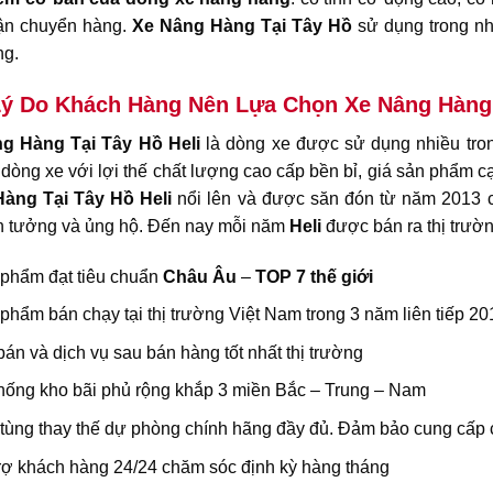
ận chuyển hàng.
Xe Nâng Hàng
Tại Tây Hồ
sử dụng trong nh
ng.
ý Do Khách Hàng Nên Lựa Chọn Xe Nâng Hàng 
g Hàng Tại Tây Hồ
Heli
là dòng xe được sử dụng nhiều tron
òng xe với lợi thế chất lượng cao cấp bền bỉ, giá sản phẩm 
Hàng
Tại Tây Hồ
Heli
nổi lên và được săn đón từ năm 2013 
n tưởng và ủng hộ. Đến nay mỗi năm
Heli
được bán ra thị trườn
phẩm đạt tiêu chuẩn
Châu Âu
–
TOP 7 thế giới
phẩm bán chạy tại thị trường Việt Nam trong 3 năm liên tiếp 
bán và dịch vụ sau bán hàng tốt nhất thị trường
hống kho bãi phủ rộng khắp 3 miền Bắc – Trung – Nam
tùng thay thế dự phòng chính hãng đầy đủ. Đảm bảo cung cấp 
rợ khách hàng 24/24 chăm sóc định kỳ hàng tháng