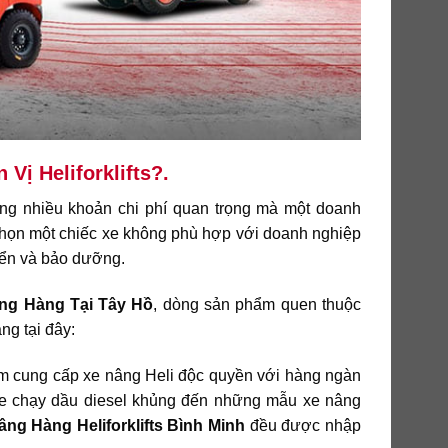
ị Heliforklifts?.
ong nhiều khoản chi phí quan trọng mà một doanh
a chọn một chiếc xe không phù hợp với doanh nghiệp
uyển và bảo dưỡng.
ng Hàng
Tại Tây Hồ
, dòng sản phẩm quen thuộc
g tại đây:
m cung cấp xe nâng Heli độc quyền với hàng ngàn
e chạy dầu diesel khủng đến những mẫu xe nâng
âng Hàng
Heliforklifts Bình Minh
đều được nhập