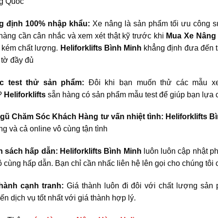
ng Quốc
g định 100% nhập khẩu:
Xe nâng là sản phẩm tối ưu công su
àng cần cân nhắc và xem xét thật kỹ trước khi
Mua Xe Nâng 
 kém chất lượng.
Heliforklifts Bình Minh
khẳng định đưa đến t
 tờ đầy đủ
c test thử sản phẩm:
Đôi khi bạn muốn thử các mẫu xe
?
Heliforklifts
sẵn hàng có sản phẩm mẫu test để giúp bạn lựa
ngũ Chăm Sóc Khách Hàng tư vấn nhiệt tình:
Heliforklifts 
g và cả online vô cùng tận tình
h sách hấp dẫn:
Heliforklifts Bình Minh
luôn luôn cập nhật ph
 cùng hấp dẫn. Bạn chỉ cần nhấc liên hệ lên gọi cho chúng tôi 
thành cạnh tranh:
Giá thành luôn đi đôi với chất lượng sản
n dịch vụ tốt nhất với giá thành hợp lý.