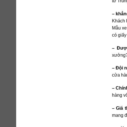
từ Tru
– khẳn
Khách h
Mẫu xe
có giấy
– Đượ
xưởng
– Đội 
cửa hàn
– Chín
hàng vô
– Giá 
mang đế