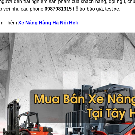
người đến trải nghiệm sản phẩm của khách hàng, đội ngũ, chu
p với nhu cầu phone
0987981315
hỗ trợ báo giá, test xe.
em Thêm
Xe Nâng Hàng Hà Nội Heli