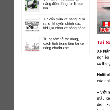
nâng điện dùng pin lithium-
ion
Tư vấn mua xe nâng, đưa
ra lời khuyên chính xác
khi lựa chọn xe nâng hàng
Trung tâm tải xe nâng,
Tại S
cách tính trung tâm tải xe
nâng chuẩn xác
Xe Nâ
nghiệp 
có thể 
Helifor
của nhi
– Với 
mẫu xe
điện, 