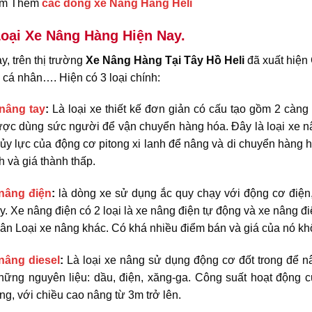
em Thêm
các dòng xe Nâng Hàng Heli
oại Xe Nâng Hàng Hiện Nay.
y, trên thị trường
Xe Nâng Hàng
Tại Tây Hồ
Heli
đã xuất hiện
 cá nhân…. Hiện có 3 loại chính:
nâng tay
:
Là loại xe thiết kế đơn giản có cấu tạo gồm 2 càng
ợc dùng sức người để vận chuyển hàng hóa. Đây là loại xe n
ủy lực của động cơ pitong xi lanh để nâng và di chuyển hàng hóa.
ch và giá thành thấp.
nâng điện
:
là dòng xe sử dụng ắc quy chạy với động cơ điện, 
y. Xe nâng điện có 2 loại là xe nâng điện tự động và xe nâng đ
n Loại xe nâng khác. Có khá nhiều điểm bán và giá của nó kh
nâng diesel
:
Là loại xe nâng sử dụng động cơ đốt trong để 
hững nguyên liệu: dầu, điện, xăng-ga. Công suất hoạt động c
ng, với chiều cao nâng từ 3m trở lên.