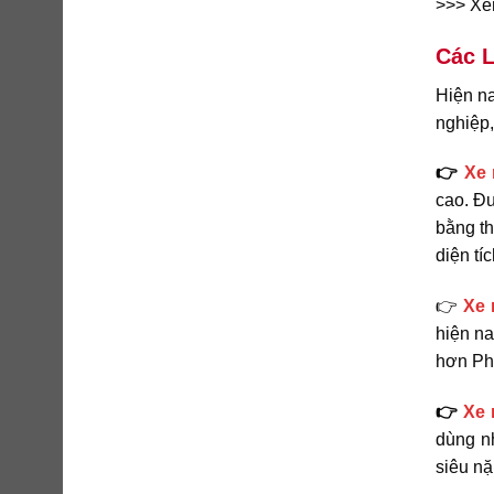
>>> X
Các L
Hiện na
nghiệp,
👉
Xe 
cao. Đư
bằng th
diện tí
👉
Xe 
hiện na
hơn Phâ
👉
Xe 
dùng n
siêu nặ