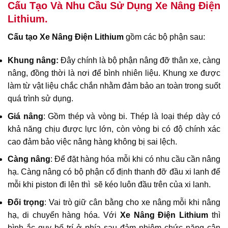
Cấu Tạo Và Nhu Cầu Sử Dụng Xe Nâng Điện
Lithium.
Cấu tạo Xe Nâng Điện Lithium
gồm các bộ phận sau:
Khung nâng:
Đây chính là bộ phận nâng đỡ thân xe, càng
nâng, đồng thời là nơi để bình nhiên liệu. Khung xe được
làm từ vật liệu chắc chắn nhằm đảm bảo an toàn trong suốt
quá trình sử dụng.
Giá nâng
: Gồm thép và vòng bi. Thép là loại thép dày có
khả năng chịu được lực lớn, còn vòng bi có độ chính xác
cao đảm bảo việc nâng hàng không bị sai lệch.
Càng nâng
: Để đặt hàng hóa mỗi khi có nhu cầu cần nâng
hạ. Càng nâng có bộ phận cố định thanh đỡ đầu xi lanh để
mỗi khi piston đi lên thì sẽ kéo luôn đầu trên của xi lanh.
Đối trọng
: Vai trò giữ cân bằng cho xe nâng mỗi khi nâng
hạ, di chuyển hàng hóa. Với
Xe Nâng Điện Lithium
thì
bình ắc quy bố trí ở phía sau đảm nhiệm chức năng cân