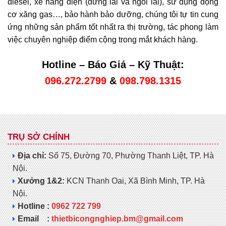
diesel, xe nâng điện (đứng lái và ngồi lái), sử dụng động
cơ xăng gas…, bảo hành bảo dưỡng, chúng tôi tự tin cung
ứng những sản phẩm tốt nhất ra thị trường, tác phong làm
việc chuyên nghiệp điểm cộng trong mắt khách hàng.
Hotline – Báo Giá – Kỹ Thuật:
096.272.2799
&
098.798.1315
TRỤ SỞ CHÍNH
Địa chỉ:
Số 75, Đường 70, Phường Thanh Liệt, TP. Hà
Nội.
Xưởng 1&2:
KCN Thanh Oai, Xã Bình Minh, TP. Hà
Nội.
Hotline :
0962 722 799
Email :
thietbicongnghiep.bm@gmail.com