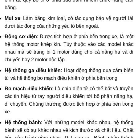
bằng.
Mui xe
: Làm bằng kim loại, có tác dụng bảo vệ người lái
dưới tác động của những yếu tố bên ngoài.
Động cơ điện
: Được tích hợp ở phía bên trong xe, là một
hệ thống motor khép kín. Tùy thuộc vào các model khác
nhau mà sẽ trang bị 1 motor dùng cho cả nâng hạ và di
chuyển hay 2 motor độc lập.
Hệ thống ga điều khiển
: Hoạt động thông qua cảm biến
từ và hệ thống bo mạch điều khiển ở phía bên trong.
Bo mạch điều khiển
: Là chip điện tử có thể bắt và truyền
các tín hiệu từ tay người điều khiển tới bộ phận nâng hạ,
di chuyển. Chúng thường được tích hợp ở phía bên trong
xe.
Hệ thống bánh
: Với những model khác nhau, hệ thống
bánh sẽ có sự khác nhau về kích thước và chất liệu. Chất
liệu của bánh gồm nhựa, PU, cao su. Bánh phân thành