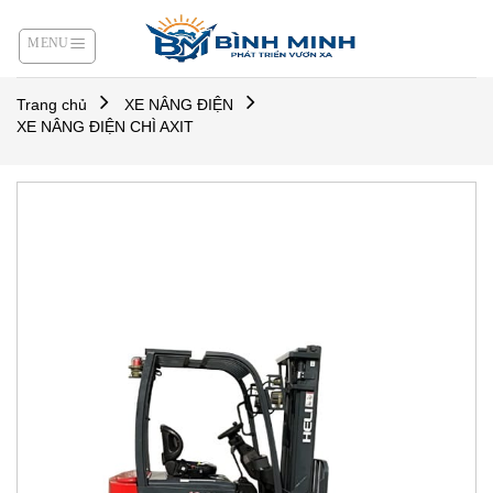
Skip
to
content
Trang chủ
XE NÂNG ĐIỆN
XE NÂNG ĐIỆN CHÌ AXIT