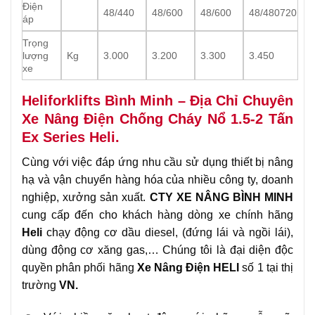
Điện
48/440
48/600
48/600
48/480720
áp
Trọng
lượng
Kg
3.000
3.200
3.300
3.450
xe
Heliforklifts Bình Minh – Địa Chỉ Chuyên
Xe Nâng Điện Chống Cháy Nổ 1.5-2 Tấn
Ex Series Heli.
Cùng với việc đáp ứng nhu cầu sử dụng thiết bị nâng
hạ và vận chuyển hàng hóa của nhiều công ty, doanh
nghiệp, xưởng sản xuất.
CTY XE NÂNG BÌNH MINH
cung cấp đến cho khách hàng dòng xe chính hãng
Heli
chạy động cơ dầu diesel, (đứng lái và ngồi lái),
dùng động cơ xăng gas,… Chúng tôi là đại diện độc
quyền phân phối hãng
Xe Nâng Điện
HELI
số 1 tại thị
trường
VN.