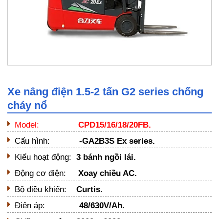
Xe nâng điện 1.5-2 tấn G2 series chống
cháy nổ
Model:
CPD15/16/18/20FB.
Cấu hình:
-GA2B3S
Ex series.
Kiểu hoạt động:
3 bánh ngồi lái.
Động cơ điện:
Xoay chiều AC.
Bộ điều khiển:
Curtis.
Điện áp:
48/630V/Ah
.