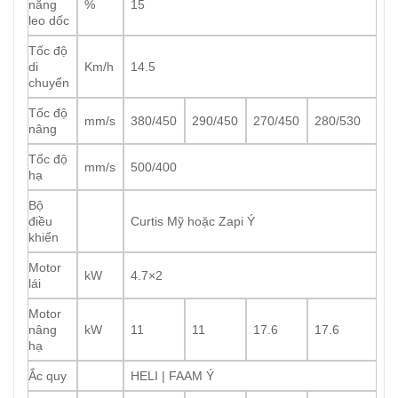
năng
%
15
leo dốc
Tốc độ
di
Km/h
14.5
chuyển
Tốc độ
mm/s
380/450
290/450
270/450
280/530
nâng
Tốc độ
mm/s
500/400
hạ
Bộ
điều
Curtis Mỹ hoặc Zapi Ý
khiển
Motor
kW
4.7×2
lái
Motor
nâng
kW
11
11
17.6
17.6
hạ
Ắc quy
HELI | FAAM Ý