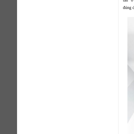
tấn” ở
đúng đ