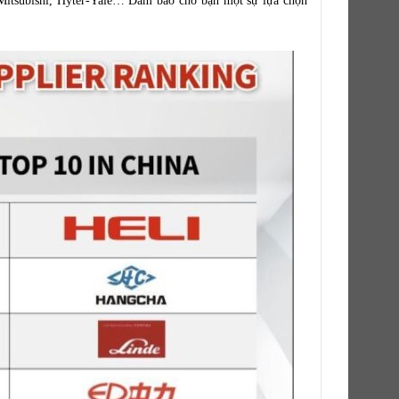
, Mitsubishi, Hyter-Yale… Đảm bảo cho bạn một sự lựa chọn