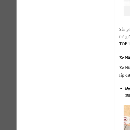
Sản ph
thế gi
TOP 10
Xe Nân
Xe Nân
lắp đặ
Độ
39