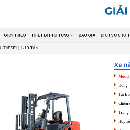
GIỚI THIỆU
THIẾT BỊ PHỤ TÙNG
BÁO GIÁ
DỊCH VỤ CHO 
 (DIESEL) 1-10 TẤN
Xe nâ
Mod
Dòn
Tải tr
Chiều
Trun
Hộp 