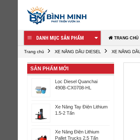
Skip
to
content
DANH MỤC SẢN PHẨM
TRANG CHỦ
Trang chủ
XE NÂNG DẦU DIESEL
XE NÂNG DẦU
SẢN PHẨM MỚI
Lọc Diesel Quanchai
490B-CX0708-HL
Xe Nâng Tay Điện Lithium
1.5-2 Tấn
Xe Nâng Điện Lithium
Pallet Trucks 2.5 Tấn