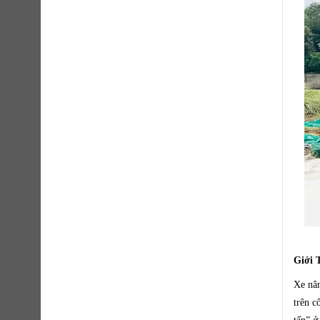
Giới 
Xe nân
trên c