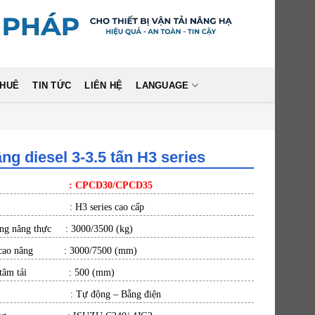
THUÊ
TIN TỨC
LIÊN HỆ
LANGUAGE
ng diesel 3-3.5 tấn H3 series
el : CPCD30/CPCD35
g : H3 series cao cấp
ọng nâng thực : 3000/3500 (kg)
 cao nâng : 3000/7500 (mm)
g tâm tải : 500 (mm)
số : Tự động – Bằng điện