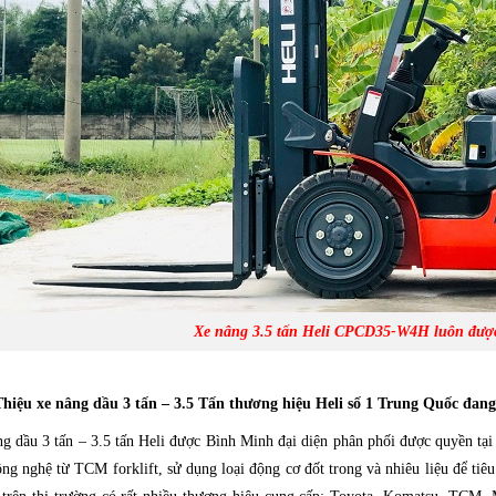
Xe nâng 3.5 tấn Heli CPCD35-W4H luôn được
Thiệu xe nâng dầu 3 tấn – 3.5 Tấn thương hiệu Heli số 1 Trung Quốc đan
g dầu 3 tấn – 3.5 tấn Heli được Bình Minh đại diện phân phối được quyền tạ
ông nghệ từ TCM forklift, sử dụng loại động cơ đốt trong và nhiêu liệu để tiêu