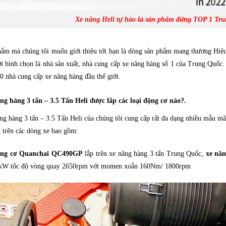
Xe nâng Heli tự hào là sản phẩm đứng TOP 1 Tr
ẩm mà chúng tôi muốn giới thiệu tới bạn là dòng sản phẩm mang thương Hiệu
ới bình chọn là nhà sản xuất, nhà cung cấp xe nâng hàng số 1 của Trung Quốc
 nhà cung cấp xe nâng hàng đầu thế giới.
g hàng 3 tấn – 3.5 Tấn Heli được lắp các loại động cơ nào?.
g hàng 3 tấn – 3.5 Tấn Heli của chúng tôi cung cấp rất đa dạng nhiều mẫu mã
t trên các dòng xe bao gồm:
ng cơ Quanchai QC490GP
lắp trên xe nâng hàng 3 tấn Trung Quốc,
xe nân
kW tốc độ vòng quay 2650rpm với momen xoắn 160Nm/ 1800rpm