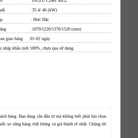
 cơ : ISUZU C240/ 4JG2
 suất : 35.4/ 46 (kW)
i lốp : Hơi/ Đặc
 nâng : 1070/1220/1370/1520 (mm)
ian giao hàng : 01-02 ngày.
bị nhập khẩu mới 100%, chưa qua sử dụng.
hách hàng. Bạn đang cần đầu tư mà không biết phải lựa chọn
iếc xe nâng hàng chất lượng và giá thành rẻ nhất. Chúng tôi